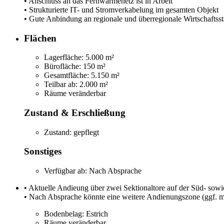
• Anschluss an das Fernwärmenetz ist in Arbeit
• Strukturierte IT- und Stromverkabelung im gesamten Objekt
• Gute Anbindung an regionale und überregionale Wirtschaft
Flächen
Lagerfläche:
5.000 m²
Bürofläche:
150 m²
Gesamtfläche:
5.150 m²
Teilbar ab:
2.000 m²
Räume veränderbar
Zustand & Erschließung
Zustand:
gepflegt
Sonstiges
Verfügbar ab:
Nach Absprache
• Aktuelle Andieung über zwei Sektionaltore auf der Süd- sowi
• Nach Absprache könnte eine weitere Andienungszone (ggf. mi
Bodenbelag:
Estrich
Räume veränderbar