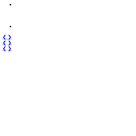
❮
❯
❮
❯
❮
❯