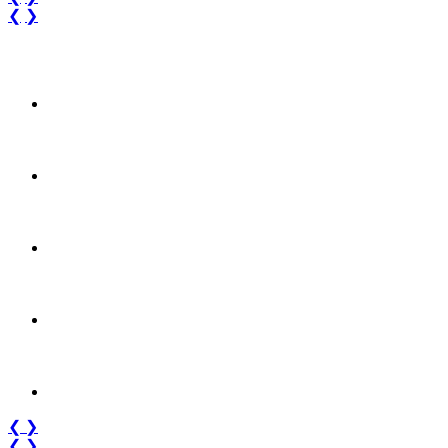
❮
❯
❮
❯
❮
❯